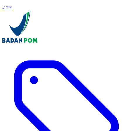
-
12
%