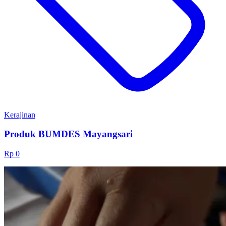
Kerajinan
Produk BUMDES Mayangsari
Rp 0