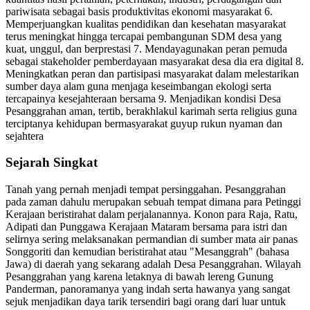
pariwisata sebagai basis produktivitas ekonomi masyarakat 6.
Memperjuangkan kualitas pendidikan dan kesehatan masyarakat
terus meningkat hingga tercapai pembangunan SDM desa yang
kuat, unggul, dan berprestasi 7. Mendayagunakan peran pemuda
sebagai stakeholder pemberdayaan masyarakat desa dia era digital 8.
Meningkatkan peran dan partisipasi masyarakat dalam melestarikan
sumber daya alam guna menjaga keseimbangan ekologi serta
tercapainya kesejahteraan bersama 9. Menjadikan kondisi Desa
Pesanggrahan aman, tertib, berakhlakul karimah serta religius guna
terciptanya kehidupan bermasyarakat guyup rukun nyaman dan
sejahtera
Sejarah Singkat
Tanah yang pernah menjadi tempat persinggahan. Pesanggrahan
pada zaman dahulu merupakan sebuah tempat dimana para Petinggi
Kerajaan beristirahat dalam perjalanannya. Konon para Raja, Ratu,
Adipati dan Punggawa Kerajaan Mataram bersama para istri dan
selirnya sering melaksanakan permandian di sumber mata air panas
Songgoriti dan kemudian beristirahat atau "Mesanggrah" (bahasa
Jawa) di daerah yang sekarang adalah Desa Pesanggrahan. Wilayah
Pesanggrahan yang karena letaknya di bawah lereng Gunung
Panderman, panoramanya yang indah serta hawanya yang sangat
sejuk menjadikan daya tarik tersendiri bagi orang dari luar untuk