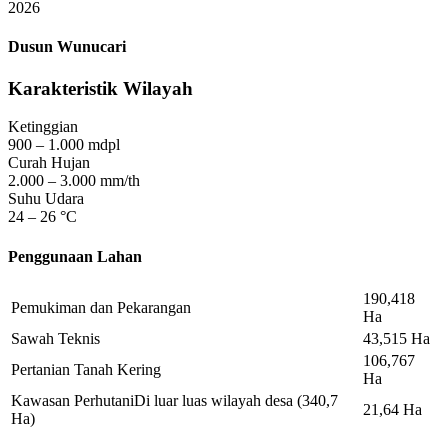
2026
Dusun Wunucari
Karakteristik Wilayah
Ketinggian
900 – 1.000 mdpl
Curah Hujan
2.000 – 3.000 mm/th
Suhu Udara
24 – 26 °C
Penggunaan Lahan
190,418
Pemukiman dan Pekarangan
Ha
Sawah Teknis
43,515
Ha
106,767
Pertanian Tanah Kering
Ha
Kawasan Perhutani
Di luar luas wilayah desa (340,7
21,64
Ha
Ha)