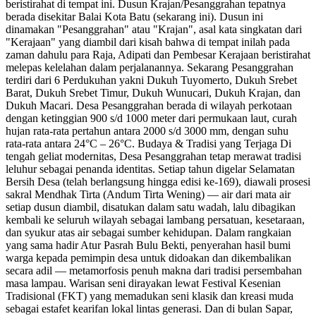
beristirahat di tempat ini. Dusun Krajan/Pesanggrahan tepatnya
berada disekitar Balai Kota Batu (sekarang ini). Dusun ini
dinamakan "Pesanggrahan" atau "Krajan", asal kata singkatan dari
"Kerajaan" yang diambil dari kisah bahwa di tempat inilah pada
zaman dahulu para Raja, Adipati dan Pembesar Kerajaan beristirahat
melepas kelelahan dalam perjalanannya. Sekarang Pesanggrahan
terdiri dari 6 Perdukuhan yakni Dukuh Tuyomerto, Dukuh Srebet
Barat, Dukuh Srebet Timur, Dukuh Wunucari, Dukuh Krajan, dan
Dukuh Macari. Desa Pesanggrahan berada di wilayah perkotaan
dengan ketinggian 900 s/d 1000 meter dari permukaan laut, curah
hujan rata-rata pertahun antara 2000 s/d 3000 mm, dengan suhu
rata-rata antara 24°C – 26°C. Budaya & Tradisi yang Terjaga Di
tengah geliat modernitas, Desa Pesanggrahan tetap merawat tradisi
leluhur sebagai penanda identitas. Setiap tahun digelar Selamatan
Bersih Desa (telah berlangsung hingga edisi ke-169), diawali prosesi
sakral Mendhak Tirta (Andum Tirta Wening) — air dari mata air
setiap dusun diambil, disatukan dalam satu wadah, lalu dibagikan
kembali ke seluruh wilayah sebagai lambang persatuan, kesetaraan,
dan syukur atas air sebagai sumber kehidupan. Dalam rangkaian
yang sama hadir Atur Pasrah Bulu Bekti, penyerahan hasil bumi
warga kepada pemimpin desa untuk didoakan dan dikembalikan
secara adil — metamorfosis penuh makna dari tradisi persembahan
masa lampau. Warisan seni dirayakan lewat Festival Kesenian
Tradisional (FKT) yang memadukan seni klasik dan kreasi muda
sebagai estafet kearifan lokal lintas generasi. Dan di bulan Sapar,